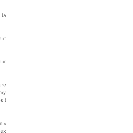
 la
ent
our
ure
emy
s !
n «
eux