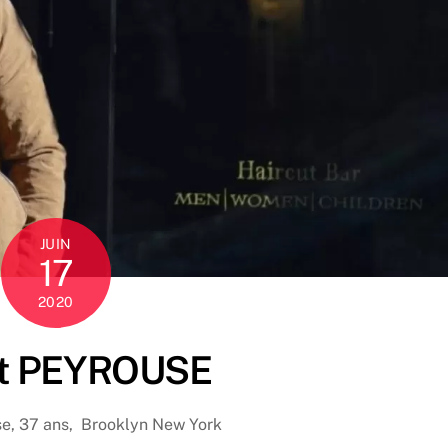
JUIN
17
2020
ît PEYROUSE
se, 37 ans, Brooklyn New York