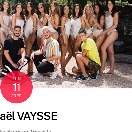
JUIN
11
2020
aël VAYSSE
llauch près de Marseille.