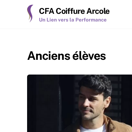
Skip
CFA Coiffure Arcole
to
content
Un Lien vers la Performance
Anciens élèves