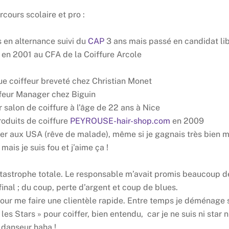
cours scolaire et pro :
s en alternance suivi du
CAP
3 ans mais passé en candidat li
en 2001 au CFA de la Coiffure Arcole
que coiffeur breveté chez Christian Monet
ffeur Manager chez Biguin
salon de coiffure à l’âge de 22 ans à Nice
produits de coiffure
PEYROUSE-hair-shop.com
en 2009
ier aux USA (rêve de malade), même si je gagnais très bien 
mais je suis fou et j’aime ça !
atastrophe totale. Le responsable m’avait promis beaucoup d
inal ; du coup, perte d’argent et coup de blues.
our me faire une clientèle rapide. Entre temps je déménage 
es Stars » pour coiffer, bien entendu, car je ne suis ni star n
danseur haha !