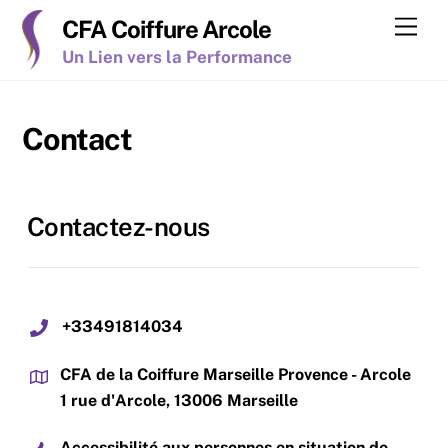
Skip
Men
CFA Coiffure Arcole
to
Un Lien vers la Performance
content
Contact
Contactez-nous
+33491814034
CFA de la Coiffure Marseille Provence - Arcole
1 rue d'Arcole, 13006 Marseille
Accessibilité aux personnes en situation de